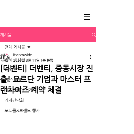
게시물
전체 게시물
itscomwide
전체 게시물
2025년 8월 11일
1분 분량
[더벤티] 더벤티, 중동시장 진
매체보도
출! 요르단 기업과 마스터 프
PR스토리
랜차이즈 계약 체결
리스크케어 사례
기자간담회
포토콜&브랜드 행사