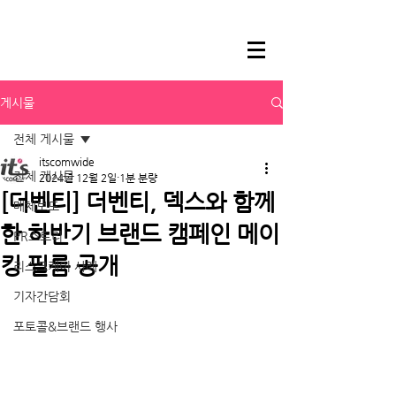
게시물
전체 게시물
itscomwide
전체 게시물
2024년 12월 2일
1분 분량
[더벤티] 더벤티, 덱스와 함께
매체보도
한 하반기 브랜드 캠페인 메이
PR스토리
킹 필름 공개
리스크케어 사례
기자간담회
포토콜&브랜드 행사