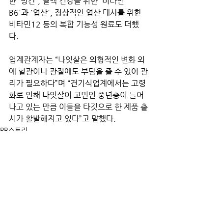
한 '망간', 혈액 건강을 위한 '비타민
B6'과 '엽산', 정상적인 엽산 대사를 위한 
비타민12 등의 복합 기능성 원료도 더했
다.
업계관계자는 “나잇살은 외형적인 변화 외
에 혈관이나 관절에도 부담을 줄 수 있어 관
리가 필요하다”며 “건기식업계에서는 고령
화로 인해 나잇살이 고민인 중년층이 늘어
나고 있는 만큼 이들을 타깃으로 한 제품 출
시가 활발해지고 있다”고 말했다.
PR스토리
전체 보기
최근 게시물