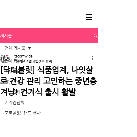
게시물
전체 게시물
itscomwide
전체 게시물
2025년 2월 4일
2분 분량
[닥터블릿] 식품업계, 나잇살
매체보도
로 건강 관리 고민하는 중년층
PR스토리
겨냥! 건기식 출시 활발
리스크케어 사례
기자간담회
포토콜&브랜드 행사