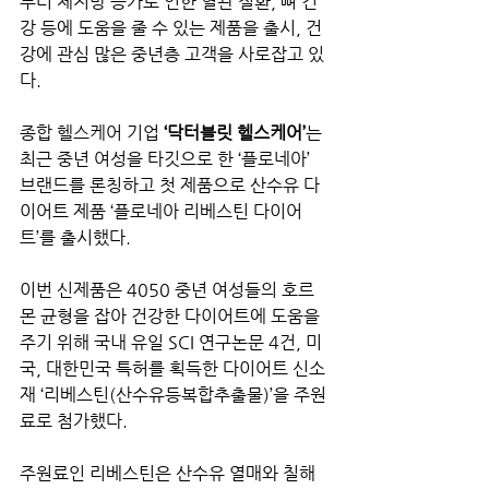
부터 체지방 증가로 인한 혈관 질환, 뼈 건
강 등에 도움을 줄 수 있는 제품을 출시, 건
강에 관심 많은 중년층 고객을 사로잡고 있
다.
종합 헬스케어 기업 
‘닥터블릿 헬스케어’
는 
최근 중년 여성을 타깃으로 한 ‘플로네아’ 
브랜드를 론칭하고 첫 제품으로 산수유 다
이어트 제품 ‘플로네아 리베스틴 다이어
트’를 출시했다.
이번 신제품은 4050 중년 여성들의 호르
몬 균형을 잡아 건강한 다이어트에 도움을 
주기 위해 국내 유일 SCI 연구논문 4건, 미
국, 대한민국 특허를 획득한 다이어트 신소
재 ‘리베스틴(산수유등복합추출물)’을 주원
료로 첨가했다.
주원료인 리베스틴은 산수유 열매와 칠해