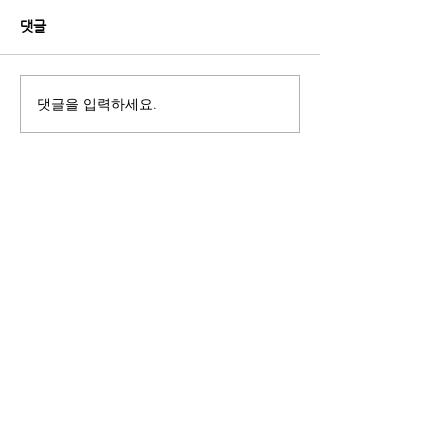
댓글
댓글을 입력하세요.
[데일리안] “피부과 안 가도
[레이디경향] 60
된다?”...요즘 뜨는 뷰티기
실금 환자 38%
기, 이유 있었다
얇고 똑똑해졌다
ITscomwide
(주)잇츠컴와이드
서울시 강남구
도산대로8길 18-7 덕수빌딩 3층
Tel :
02-3272-9934
Fax :
02-3272-9937
Blog :
blog.naver.com/itscomwide
© 2018 ITSCOMWIDE. All Rights Reserved.