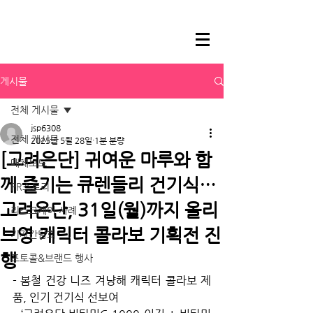
게시물
전체 게시물
jsp6308
전체 게시물
2025년 5월 28일
1분 분량
[고려은단] 귀여운 마루와 함
매체보도
께 즐기는 큐렌들리 건기식…
PR스토리
고려은단, 31일(월)까지 올리
리스크케어 사례
브영 캐릭터 콜라보 기획전 진
기자간담회
행
포토콜&브랜드 행사
- 봄철 건강 니즈 겨냥해 캐릭터 콜라보 제
품, 인기 건기식 선보여