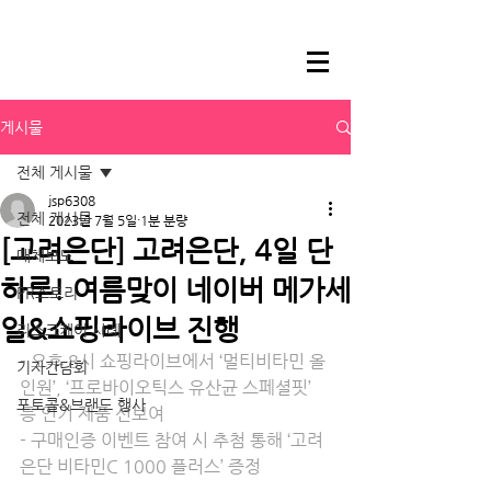
게시물
전체 게시물
jsp6308
전체 게시물
2023년 7월 5일
1분 분량
[고려은단] 고려은단, 4일 단
매체보도
하루! 여름맞이 네이버 메가세
PR스토리
일&쇼핑라이브 진행
리스크케어 사례
- 오후 8시 쇼핑라이브에서 ‘멀티비타민 올
기자간담회
인원’, ‘프로바이오틱스 유산균 스페셜핏’ 
포토콜&브랜드 행사
등 인기 제품 선보여
- 구매인증 이벤트 참여 시 추첨 통해 ‘고려
은단 비타민C 1000 플러스’ 증정