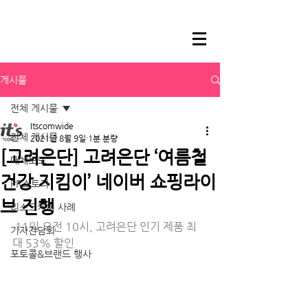
게시물
전체 게시물
Itscomwide
전체 게시물
2021년 8월 9일
1분 분량
[고려은단] 고려은단 ‘여름철
매체보도
건강 지킴이’ 네이버 쇼핑라이
PR스토리
브 진행
리스크케어 사례
11일 오전 10시, 고려은단 인기 제품 최
기자간담회
대 53% 할인
포토콜&브랜드 행사