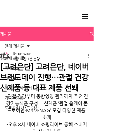
게시물
전체 게시물
Itscomwide
전체 게시물
6월 11일
1분 분량
[고려은단] 고려은단, 네이버
매체보도
브랜드데이 진행…관절 건강
PR스토리
신제품 등 대표 제품 선봬
리스크케어 사례
-관절 건강부터 종합영양 관리까지 주요 건
기자간담회
강기능식품 구성....신제품 ‘관절 올케어 콘
포토콜&브랜드 행사
드로이친·MSM·NAG’ 포함 다양한 제품 
소개
-오후 8시 네이버 쇼핑라이브 통해 소비자